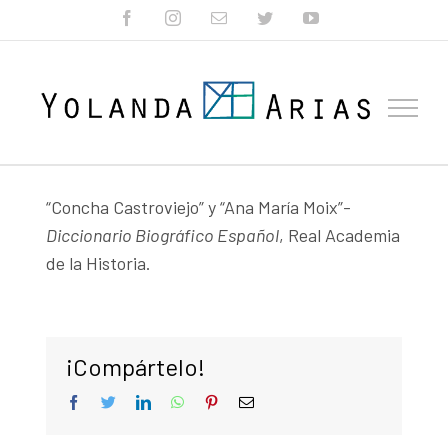
Skip
facebook
instagram
Correo
twitter
youtube
electrónico
to
content
“Concha Castroviejo” y “Ana María Moix”-
Diccionario Biográfico Español
, Real Academia
de la Historia.
¡Compártelo!
facebook
twitter
linkedin
whatsapp
pinterest
Correo
electrónico