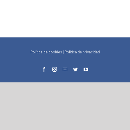
Política de cookies
|
Política de privacidad
facebook
instagram
Correo
twitter
youtube
electrónico