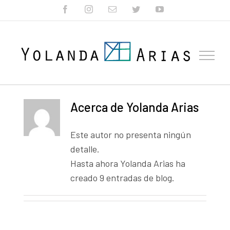
Skip
facebook
instagram
Correo
twitter
youtube
electrónico
to
content
Acerca de
Yolanda Arias
Este autor no presenta ningún
detalle.
Hasta ahora Yolanda Arias ha
creado 9 entradas de blog.