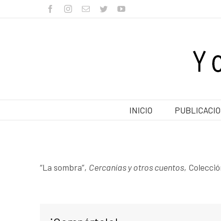
Skip
facebook
instagram
Correo
twitter
youtube
electrónico
to
content
Buscar:
INICIO
PUBLICACI
“La sombra”,
Cercanías y otros cuentos
, Colecci