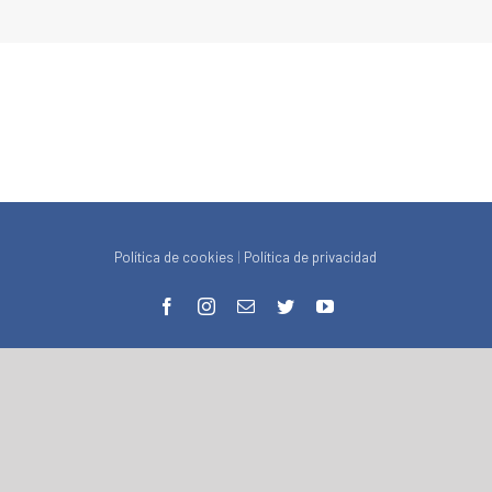
Política de cookies
|
Política de privacidad
facebook
instagram
Correo
twitter
youtube
electrónico