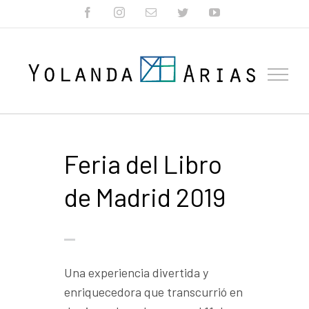
Skip
facebook
instagram
Correo
twitter
youtube
electrónico
to
content
Feria del Libro
de Madrid 2019
Una experiencia divertida y
enriquecedora que transcurrió en