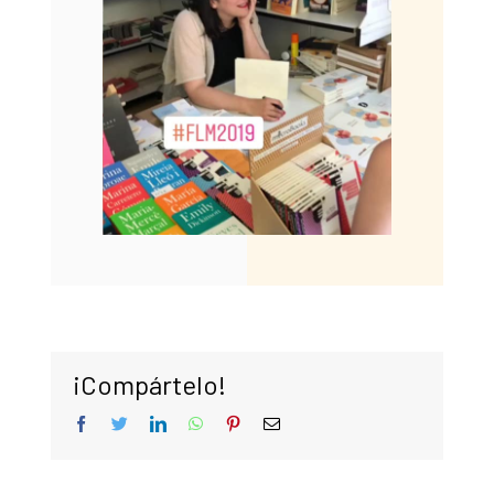
¡Compártelo!
facebook
twitter
linkedin
whatsapp
pinterest
Correo
electrónico