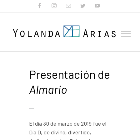
Skip
facebook
instagram
Correo
twitter
youtube
electrónico
to
content
Presentación de
Almario
El día 30 de marzo de 2019 fue el
Día D, de divino, divertido,