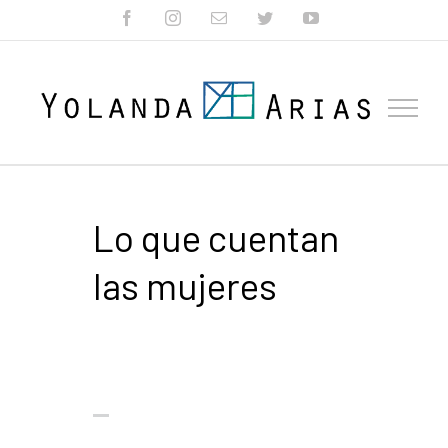
Skip
facebook
instagram
Correo
twitter
youtube
electrónico
to
content
Lo que cuentan
las mujeres