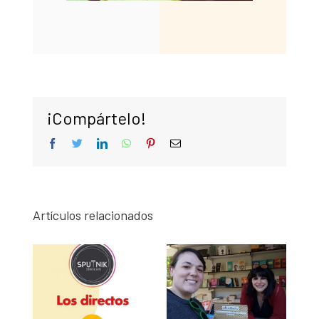
¡Compártelo!
facebook
twitter
linkedin
whatsapp
pinterest
Correo
electrónico
Artículos relacionados